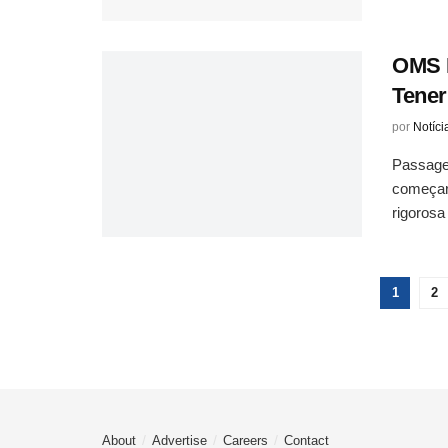
OMS 
Tener
por
Notíci
Passagei
começar
rigorosa
1
2
About
Advertise
Careers
Contact