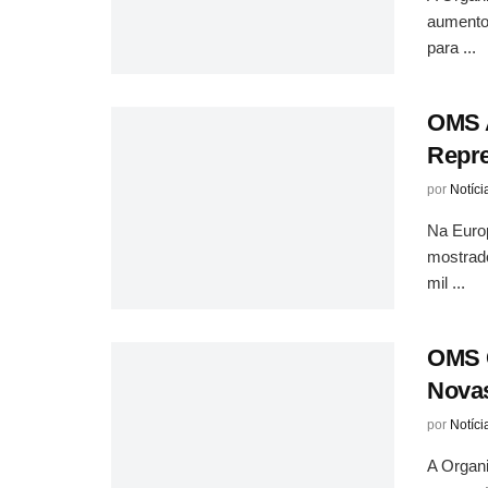
aumento 
para ...
OMS A
Repre
por
Notíci
Na Euro
mostrad
mil ...
OMS C
Novas
por
Notíci
A Organ