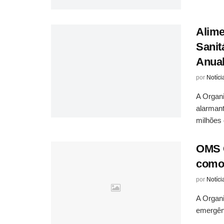
Alime
Sanit
Anua
por
Notíci
A Organi
alarmant
milhões d
OMS C
como 
por
Notíci
A Organ
emergênc