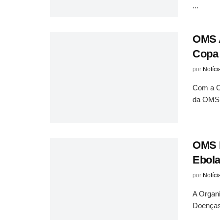
...
OMS A
Copa 
por
Notíci
Com a Co
da OMS p
OMS I
Ebol
por
Notíci
A Organ
Doenças 