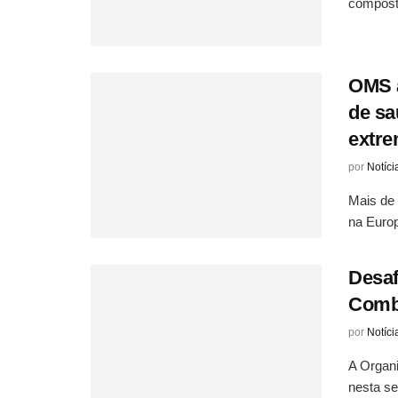
composto
OMS a
de sa
extr
por
Notíci
Mais de 
na Europ
Desaf
Comba
por
Notíci
A Organ
nesta se