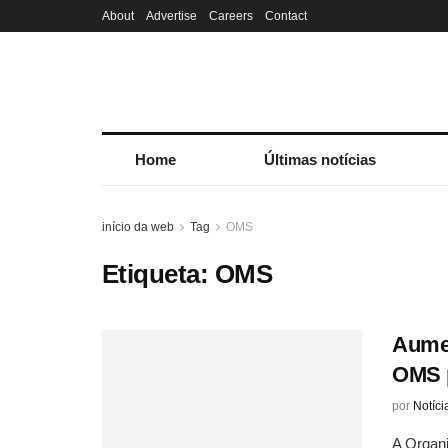
About
Advertise
Careers
Contact
Home
Últimas notícias
início da web
Tag
OMS
Etiqueta:
OMS
Aumen
OMS 
por
Notíci
A Organ