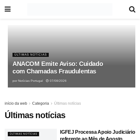
ÚLTIMAS NOTÍCIAS
ANACOM Emite Aviso: Cuidado
com Chamadas Fraudulentas
por
Notícias Portugal
07/08/2026
início da web
Categoria
Últimas notícias
Últimas notícias
IGFEJ Processa Apoio Judiciário
ÚLTIMAS NOTÍCIAS
referente ao Mês de Agosto