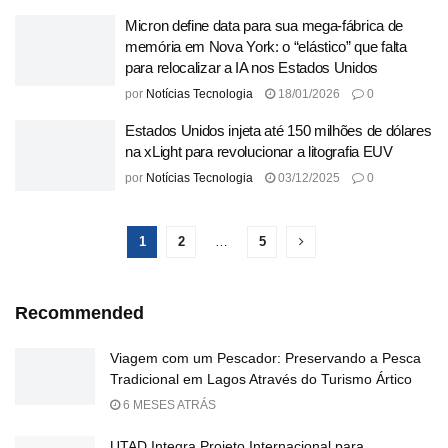
Micron define data para sua mega-fábrica de
memória em Nova York: o “elástico” que falta
para relocalizar a IA nos Estados Unidos
por
Notícias Tecnologia
18/01/2026
0
Estados Unidos injeta até 150 milhões de dólares
na xLight para revolucionar a litografia EUV
por
Notícias Tecnologia
03/12/2025
0
1
2
…
5
Recommended
Viagem com um Pescador: Preservando a Pesca
Tradicional em Lagos Através do Turismo Ártico
6 MESES ATRÁS
UTAD Integra Projeto Internacional para