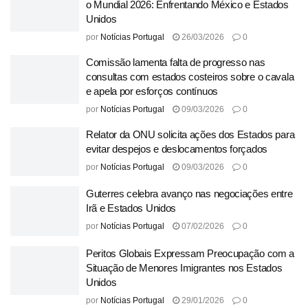
o Mundial 2026: Enfrentando México e Estados
Unidos
por
Notícias Portugal
26/03/2026
0
Comissão lamenta falta de progresso nas
consultas com estados costeiros sobre o cavala
e apela por esforços contínuos
por
Notícias Portugal
09/03/2026
0
Relator da ONU solicita ações dos Estados para
evitar despejos e deslocamentos forçados
por
Notícias Portugal
09/03/2026
0
Guterres celebra avanço nas negociações entre
Irã e Estados Unidos
por
Notícias Portugal
07/02/2026
0
Peritos Globais Expressam Preocupação com a
Situação de Menores Imigrantes nos Estados
Unidos
por
Notícias Portugal
29/01/2026
0