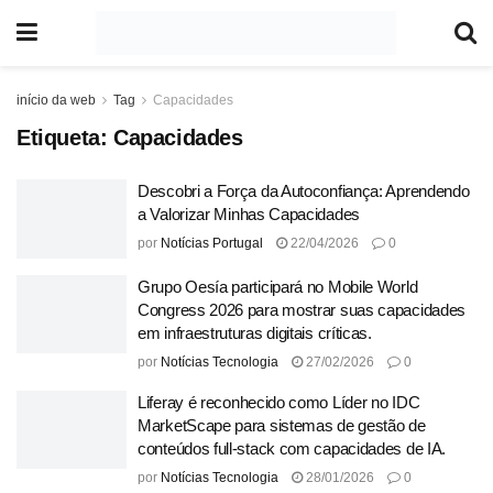
início da web
Tag
Capacidades
Etiqueta:
Capacidades
Descobri a Força da Autoconfiança: Aprendendo
a Valorizar Minhas Capacidades
por
Notícias Portugal
22/04/2026
0
Grupo Oesía participará no Mobile World
Congress 2026 para mostrar suas capacidades
em infraestruturas digitais críticas.
por
Notícias Tecnologia
27/02/2026
0
Liferay é reconhecido como Líder no IDC
MarketScape para sistemas de gestão de
conteúdos full-stack com capacidades de IA.
por
Notícias Tecnologia
28/01/2026
0