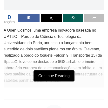
0
ACÇÕES
A Open Cosmos, uma empresa inovadora baseada no
UPTEC – Parque de Ciência e Tecnologia da
Universidade do Porto, anunciou o lançamento bem-
sucedido de dois satélites pioneiros em órbita. O evento,
realizado a bordo do foguete Falcon 9 (Transporter 15) da
SpaceX, teve como destaque o 6GStarLab, o primeiro
laboratório europeu de telecomunicações em órbita, e um
novo satélite da Open Constellation, uma infraestrutura de
Continue Reading
satélites partilhada pela empresa.
Este lançamento marca um avanço significativo na
pesquisa e no desenvolvimento de tecnologias de
comunicação de próxima geração. De acordo com Rafel