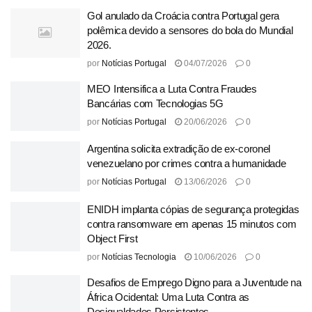
Gol anulado da Croácia contra Portugal gera
polêmica devido a sensores do bola do Mundial
2026.
por
Notícias Portugal
04/07/2026
0
MEO Intensifica a Luta Contra Fraudes
Bancárias com Tecnologias 5G
por
Notícias Portugal
20/06/2026
0
Argentina solicita extradição de ex-coronel
venezuelano por crimes contra a humanidade
por
Notícias Portugal
13/06/2026
0
ENIDH implanta cópias de segurança protegidas
contra ransomware em apenas 15 minutos com
Object First
por
Notícias Tecnologia
10/06/2026
0
Desafios de Emprego Digno para a Juventude na
África Ocidental: Uma Luta Contra as
Desigualdades Persistentes