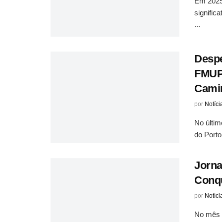
Em 2025
signific
...
Despe
FMUP:
Cami
por
Notíci
No últim
do Porto
Jorna
Conq
por
Notíci
No mês 