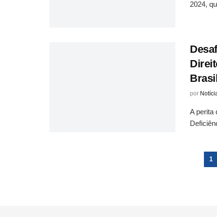
2024, qu
Desaf
Direi
Brasi
por
Notíci
A perit
Deficiên
1