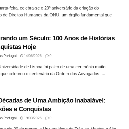
arta-feira, celebra-se o 20º aniversário da criação do
o de Direitos Humanos da ONU, um órgão fundamental que
rando um Século: 100 Anos de Histórias
quistas Hoje
as Portugal
14/06/2026
0
Universidade de Lisboa foi palco de uma cerimónia muito
 que celebrou o centenário da Ordem dos Advogados. ...
Décadas de Uma Ambição Inabalável:
xões e Conquistas
as Portugal
19/03/2026
0
mo dia 20 de março, a Universidade de Trás-os-Montes e Alto