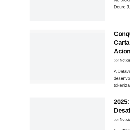
Douro (U
Conqu
Carta
Acion
por
Notíci
A Datava
desenvol
tokeniza
2025:
Desaf
por
Notíci