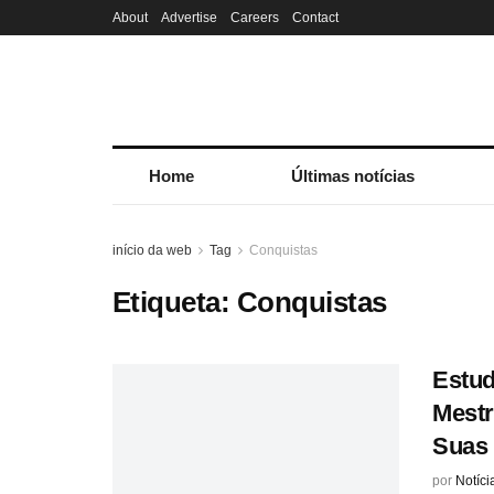
About
Advertise
Careers
Contact
Home
Últimas notícias
início da web
Tag
Conquistas
Etiqueta:
Conquistas
Estu
Mest
Suas
por
Notíci