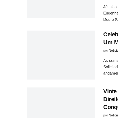
Jéssica 
Engenhar
Douro (U
Celeb
Um Ma
por
Notíci
As come
Solicit
andament
Vinte
Direi
Conqu
por
Notíci