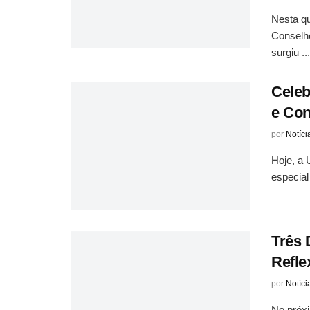
Nesta qu
Conselh
surgiu ...
Celeb
e Con
por
Notíci
Hoje, a 
especial
Três 
Refle
por
Notíci
No próxi