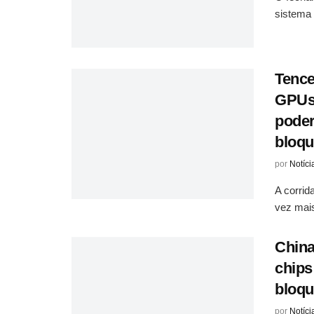
sistema 
Tence
GPUs 
poder
bloqu
por
Notíci
A corrida
vez mais
China
chips
bloqu
por
Notíci