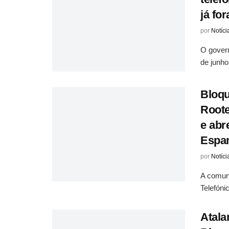
já fo
por
Notíci
O governo
de junho
Bloqu
Roote
e abr
Espa
por
Notíci
A comuni
Telefóni
Atala