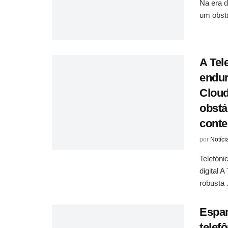
Na era d
um obstá
A Tel
endur
Cloud
obstá
conte
por
Notíci
Telefóni
digital 
robusta .
Espan
telef