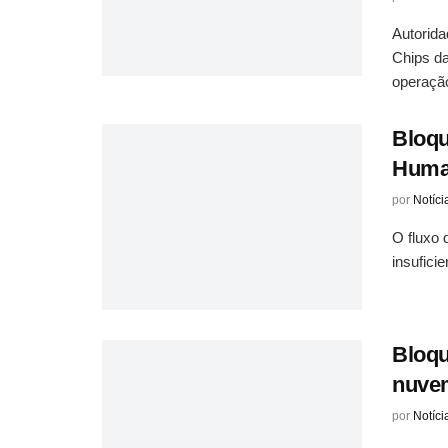
Autorid
Chips da
operação
Bloqu
Human
por
Notíci
O fluxo 
insufici
Bloqu
nuvem
por
Notíci