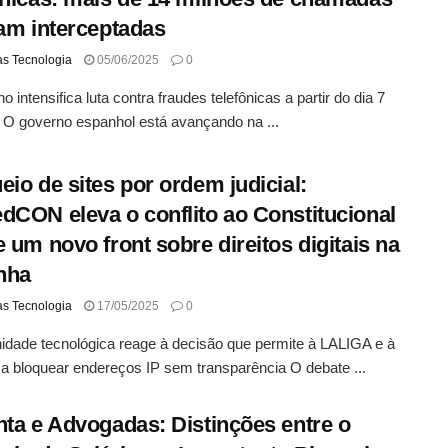
ram interceptadas
as Tecnologia
05/06/2025
0
 intensifica luta contra fraudes telefônicas a partir do dia 7
 O governo espanhol está avançando na ...
eio de sites por ordem judicial:
dCON eleva o conflito ao Constitucional
e um novo front sobre direitos digitais na
nha
as Tecnologia
17/05/2025
0
dade tecnológica reage à decisão que permite à LALIGA e à
ca bloquear endereços IP sem transparência O debate ...
nta e Advogadas: Distinções entre o