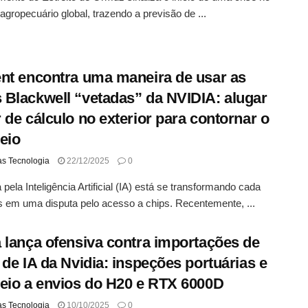
agropecuário global, trazendo a previsão de ...
nt encontra uma maneira de usar as
Blackwell “vetadas” da NVIDIA: alugar
 de cálculo no exterior para contornar o
eio
as Tecnologia
22/12/2025
0
 pela Inteligência Artificial (IA) está se transformando cada
 em uma disputa pelo acesso a chips. Recentemente, ...
 lança ofensiva contra importações de
 de IA da Nvidia: inspeções portuárias e
eio a envios do H20 e RTX 6000D
as Tecnologia
10/10/2025
0