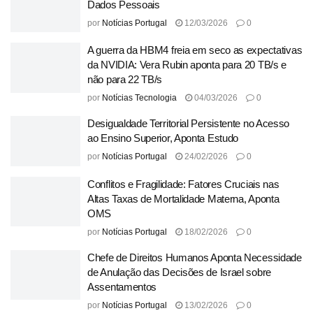
Dados Pessoais
por
Notícias Portugal
12/03/2026
0
A guerra da HBM4 freia em seco as expectativas
da NVIDIA: Vera Rubin aponta para 20 TB/s e
não para 22 TB/s
por
Notícias Tecnologia
04/03/2026
0
Desigualdade Territorial Persistente no Acesso
ao Ensino Superior, Aponta Estudo
por
Notícias Portugal
24/02/2026
0
Conflitos e Fragilidade: Fatores Cruciais nas
Altas Taxas de Mortalidade Materna, Aponta
OMS
por
Notícias Portugal
18/02/2026
0
Chefe de Direitos Humanos Aponta Necessidade
de Anulação das Decisões de Israel sobre
Assentamentos
por
Notícias Portugal
13/02/2026
0