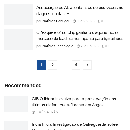
Associação de AL aponta risco de equívocos no
diagnóstico da UE
por
Notícias Portugal
06/02/2026
0
O “esqueleto” do chip ganha protagonismo: o
mercado de lead frames aponta para 5,5 bilhões
por
Notícias Tecnologia
28/01/2026
0
1
2
…
4
Recommended
CIBIO lidera iniciativa para a preservação dos
últimos elefantes-da-floresta em Angola
1 MÊS ATRÁS
Índia Inicia Investigação de Salvaguarda sobre