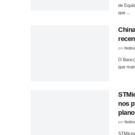
de Equid
que ...
China
recen
por
Notíci
O Banco 
que mant
STMic
nos p
plano
por
Notíci
STMicro