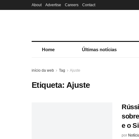
About
Advertise
Careers
Contact
Home
Últimas notícias
início da web
Tag
Ajuste
Etiqueta:
Ajuste
Rússi
sobre
e o S
por
Notíci