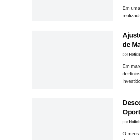
Em uma 
realizad
Ajust
de Ma
por
Notíci
Em març
declínio
investido
Desco
Oport
por
Notíci
O mercad