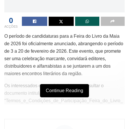
0
ACÇÕES
O período de candidaturas para a Feira do Livro da Maia
de 2026 foi oficialmente anunciado, abrangendo o período
de 3 a 20 de fevereiro de 2026. Este evento, que promete
ser uma celebração marcante, convidará editores,
distribuidores e alfarrabistas a se juntarem a um dos
maiores encontros literários da região.
Os interessados em participar devem consultar o
Continue Reading
documento intitulado
“Termos_e_Condições_de_Participação_Feira_do_Livro_
2026” para obter todas as informações necessárias e
realizar sua candidatura de forma online. A Feira do Livro
da Maia não é apenas um espaço para a apresentação de