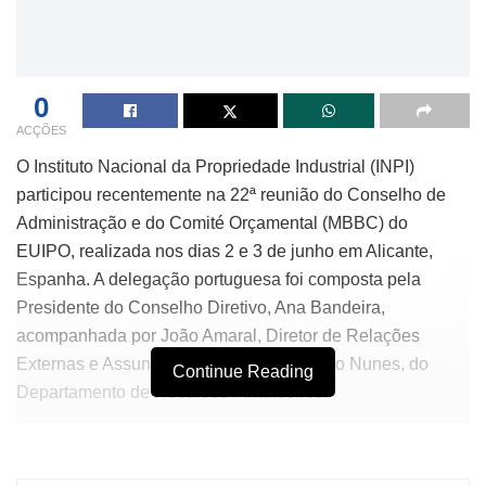
0
ACÇÕES
O Instituto Nacional da Propriedade Industrial (INPI)
participou recentemente na 22ª reunião do Conselho de
Administração e do Comité Orçamental (MBBC) do
EUIPO, realizada nos dias 2 e 3 de junho em Alicante,
Espanha. A delegação portuguesa foi composta pela
Presidente do Conselho Diretivo, Ana Bandeira,
acompanhada por João Amaral, Diretor de Relações
Externas e Assuntos Jurídicos, e Fernando Nunes, do
Continue Reading
Departamento de Recursos Financeiros.
Durante o evento, foram destacados os avanços no
reconhecimento das Indicações Geográficas Artesanais e