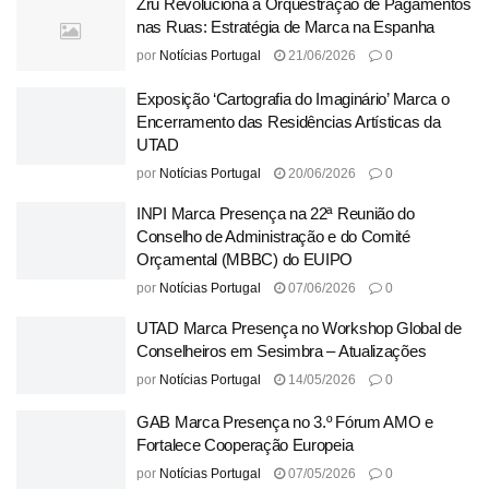
Zru Revoluciona a Orquestração de Pagamentos
nas Ruas: Estratégia de Marca na Espanha
por
Notícias Portugal
21/06/2026
0
Exposição ‘Cartografia do Imaginário’ Marca o
Encerramento das Residências Artísticas da
UTAD
por
Notícias Portugal
20/06/2026
0
INPI Marca Presença na 22ª Reunião do
Conselho de Administração e do Comité
Orçamental (MBBC) do EUIPO
por
Notícias Portugal
07/06/2026
0
UTAD Marca Presença no Workshop Global de
Conselheiros em Sesimbra – Atualizações
por
Notícias Portugal
14/05/2026
0
GAB Marca Presença no 3.º Fórum AMO e
Fortalece Cooperação Europeia
por
Notícias Portugal
07/05/2026
0