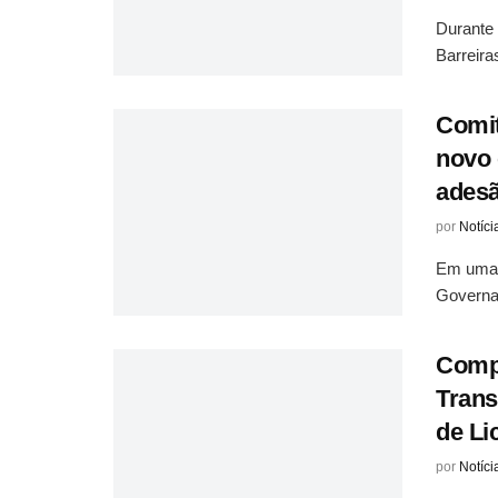
Durante 
Barreira
Comi
novo 
ades
por
Notíci
Em uma r
Governam
Compa
Trans
de Li
por
Notíci