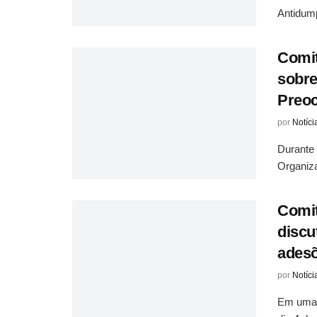
Antidum
Comit
sobre
Preo
por
Notíci
Durante
Organiza
Comit
discu
ades
por
Notíci
Em uma 