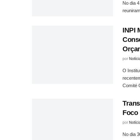
No dia 4
reuniram
INPI 
Conse
Orça
por
Notíci
O Instit
recentem
Comité O
Trans
Foco 
por
Notíci
No dia 3