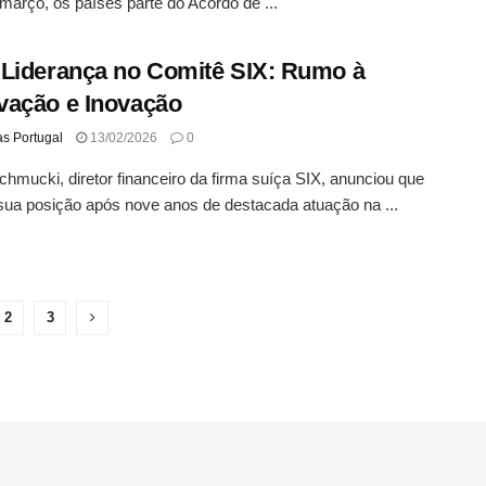
 março, os países parte do Acordo de ...
Liderança no Comitê SIX: Rumo à
ação e Inovação
as Portugal
13/02/2026
0
chmucki, diretor financeiro da firma suíça SIX, anunciou que
sua posição após nove anos de destacada atuação na ...
2
3