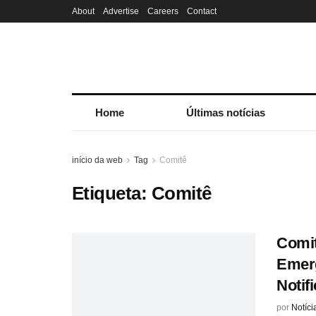
About
Advertise
Careers
Contact
Home
Últimas notícias
início da web
Tag
Comitê
Etiqueta:
Comitê
Comit
Emerg
Notif
por
Notíci