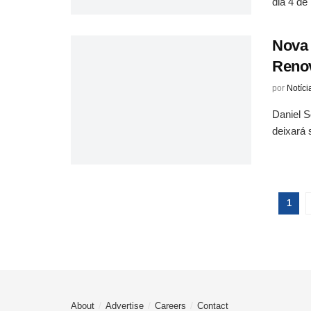
dia 4 de
Nova 
Renov
por
Notíci
Daniel S
deixará 
1
About
Advertise
Careers
Contact