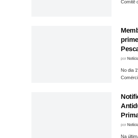
Comitê 
Membr
prime
Pesc
por
Notíci
No dia 
Comércio
Notif
Antid
Prima
por
Notíci
Na últim