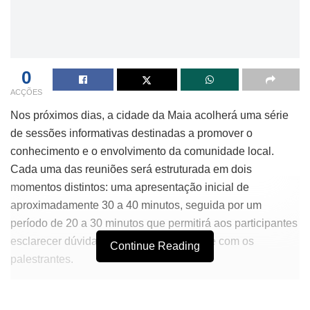
0
ACÇÕES
Nos próximos dias, a cidade da Maia acolherá uma série
de sessões informativas destinadas a promover o
conhecimento e o envolvimento da comunidade local.
Cada uma das reuniões será estruturada em dois
momentos distintos: uma apresentação inicial de
aproximadamente 30 a 40 minutos, seguida por um
período de 20 a 30 minutos que permitirá aos participantes
esclarecer dúvidas e interagir diretamente com os
Continue Reading
palestrantes.
As sessões ocorrem em várias juntas de freguesia ao
longo da semana, começando no dia 4 de maio, às 21h, na