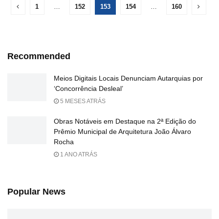
1
…
152
153
154
…
160
Recommended
Meios Digitais Locais Denunciam Autarquias por
‘Concorrência Desleal’
5 MESES ATRÁS
Obras Notáveis em Destaque na 2ª Edição do
Prêmio Municipal de Arquitetura João Álvaro
Rocha
1 ANO ATRÁS
Popular News