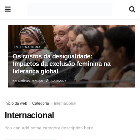
INTERNACIONAL
Os custos da desigualdade:
Impactos da exclusão feminina na
liderança global
por
Notícias Portugal
09/08/2026
início da web
Categoria
Internacional
Internacional
You can add some category description here.