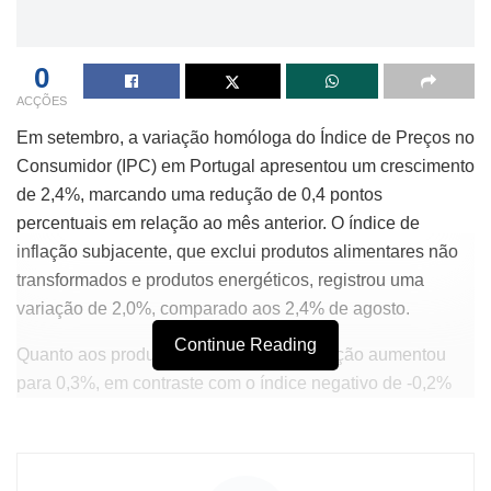
0
ACÇÕES
Em setembro, a variação homóloga do Índice de Preços no
Consumidor (IPC) em Portugal apresentou um crescimento
de 2,4%, marcando uma redução de 0,4 pontos
percentuais em relação ao mês anterior. O índice de
inflação subjacente, que exclui produtos alimentares não
transformados e produtos energéticos, registrou uma
variação de 2,0%, comparado aos 2,4% de agosto.
Continue Reading
Quanto aos produtos energéticos, a variação aumentou
para 0,3%, em contraste com o índice negativo de -0,2%
do mês de agosto. Já os produtos alimentares não
transformados mantiveram a variação em 7,0%, após um
período de sete meses consecutivos de aumentos.