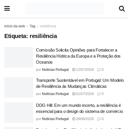
início da web
Tag
resiliência
Etiqueta:
resiliência
Comissão Solicita Opiniões para Fortalecer a
Resiliência Hídrica da Europa e a Proteção dos
Oceanos
por
Notícias Portugal
12/07/2026
0
Transporte Sustentável em Portugal: Um Modelo
de Resiliência às Mudanças Climáticas
por
Notícias Portugal
01/07/2026
0
DDG Hill: Em um mundo incerto, a resiliência é
essencial para o design do sistema de comércio
por
Notícias Portugal
28/06/2026
0