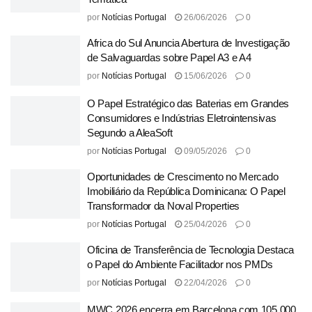
por
Notícias Portugal
26/06/2026
0
Africa do Sul Anuncia Abertura de Investigação
de Salvaguardas sobre Papel A3 e A4
por
Notícias Portugal
15/06/2026
0
O Papel Estratégico das Baterias em Grandes
Consumidores e Indústrias Eletrointensivas
Segundo a AleaSoft
por
Notícias Portugal
09/05/2026
0
Oportunidades de Crescimento no Mercado
Imobiliário da República Dominicana: O Papel
Transformador da Noval Properties
por
Notícias Portugal
25/04/2026
0
Oficina de Transferência de Tecnologia Destaca
o Papel do Ambiente Facilitador nos PMDs
por
Notícias Portugal
22/04/2026
0
MWC 2026 encerra em Barcelona com 105.000