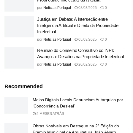
por
Notícias Portugal
08/03/2025
0
Justiça em Debate: A Interseção entre
Inteligência Artificial e Direito da Propriedade
Intelectual
por
Notícias Portugal
05/03/2025
0
Reunião do Conselho Consultivo do INPI:
Avanços e Desafios na Propriedade Intelectual
por
Notícias Portugal
20/02/2025
0
Recommended
Meios Digitais Locais Denunciam Autarquias por
‘Concorrência Desleal’
5 MESES ATRÁS
Obras Notáveis em Destaque na 2ª Edição do
Prêmio Municipal de Arquitetura João Álvaro