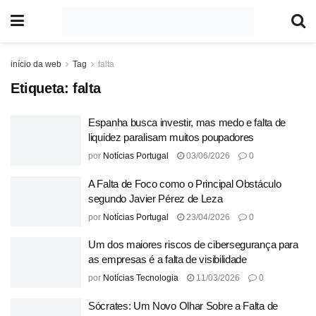
início da web
Tag
falta
Etiqueta:
falta
Espanha busca investir, mas medo e falta de
liquidez paralisam muitos poupadores
por
Notícias Portugal
03/06/2026
0
A Falta de Foco como o Principal Obstáculo
segundo Javier Pérez de Leza
por
Notícias Portugal
23/04/2026
0
Um dos maiores riscos de cibersegurança para
as empresas é a falta de visibilidade
por
Notícias Tecnologia
11/03/2026
0
Sócrates: Um Novo Olhar Sobre a Falta de