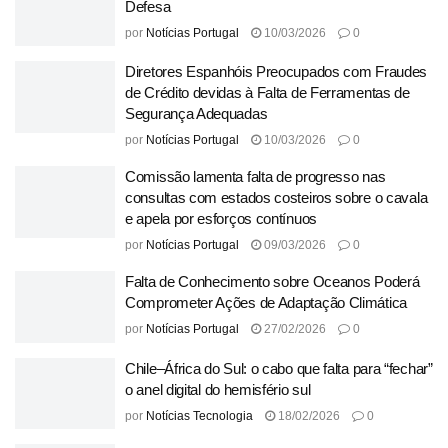
Defesa
por
Notícias Portugal
10/03/2026
0
Diretores Espanhóis Preocupados com Fraudes
de Crédito devidas à Falta de Ferramentas de
Segurança Adequadas
por
Notícias Portugal
10/03/2026
0
Comissão lamenta falta de progresso nas
consultas com estados costeiros sobre o cavala
e apela por esforços contínuos
por
Notícias Portugal
09/03/2026
0
Falta de Conhecimento sobre Oceanos Poderá
Comprometer Ações de Adaptação Climática
por
Notícias Portugal
27/02/2026
0
Chile–África do Sul: o cabo que falta para “fechar”
o anel digital do hemisfério sul
por
Notícias Tecnologia
18/02/2026
0