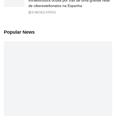
infraestrutura oculta por trás de uma grande rede
de ciberestelionatos na Espanha
8 MESES ATRÁS
Popular News