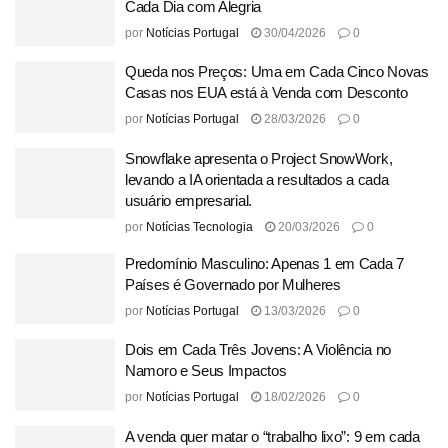
Cada Dia com Alegria
por
Notícias Portugal
30/04/2026
0
Queda nos Preços: Uma em Cada Cinco Novas
Casas nos EUA está à Venda com Desconto
por
Notícias Portugal
28/03/2026
0
Snowflake apresenta o Project SnowWork,
levando a IA orientada a resultados a cada
usuário empresarial.
por
Notícias Tecnologia
20/03/2026
0
Predomínio Masculino: Apenas 1 em Cada 7
Países é Governado por Mulheres
por
Notícias Portugal
13/03/2026
0
Dois em Cada Três Jovens: A Violência no
Namoro e Seus Impactos
por
Notícias Portugal
18/02/2026
0
A venda quer matar o “trabalho lixo”: 9 em cada