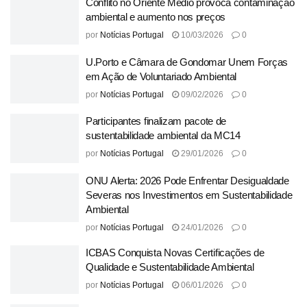
Conflito no Oriente Médio provoca contaminação
ambiental e aumento nos preços
por
Notícias Portugal
10/03/2026
0
U.Porto e Câmara de Gondomar Unem Forças
em Ação de Voluntariado Ambiental
por
Notícias Portugal
09/02/2026
0
Participantes finalizam pacote de
sustentabilidade ambiental da MC14
por
Notícias Portugal
29/01/2026
0
ONU Alerta: 2026 Pode Enfrentar Desigualdade
Severas nos Investimentos em Sustentabilidade
Ambiental
por
Notícias Portugal
24/01/2026
0
ICBAS Conquista Novas Certificações de
Qualidade e Sustentabilidade Ambiental
por
Notícias Portugal
06/01/2026
0