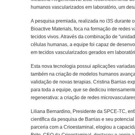
humanos vascularizados em laboratório, um desaf
A pesquisa premiada, realizada no i3S durante 
Bioactive Materials, foca na formação de redes v
tecidos vivos. Através da combinação de “unidad
células humanas, a equipe foi capaz de desenvo
em tecidos vascularizados gerados em laboratóri
Esta nova tecnologia possui aplicações variada
também na criação de modelos humanos avançad
validação de novas terapias. Cristina Barrias e
para toda a equipe, que se dedicou intensament
regenerativa: a criação de redes microvasculares
Liliana Bernardino, Presidente da SPCE-TC, enfa
científica da pesquisa de Barrias e seu potencia
parceria com a Crioestaminal, elogiou a capacida
Brito, CEO da Crioestaminal, destacou o apoio a