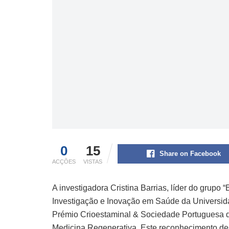
0
15
Share on Facebook
ACÇÕES
VISTAS
A investigadora Cristina Barrias, líder do grupo
Investigação e Inovação em Saúde da Universida
Prémio Crioestaminal & Sociedade Portuguesa d
Medicina Regenerativa. Este reconhecimento des