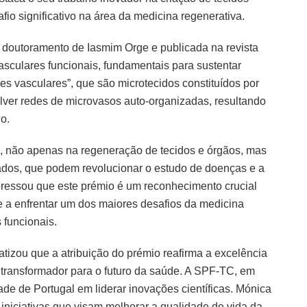
io significativo na área da medicina regenerativa.
o doutoramento de Iasmim Orge e publicada na revista
asculares funcionais, fundamentais para sustentar
es vasculares”, que são microtecidos constituídos por
lver redes de microvasos auto-organizadas, resultando
o.
s, não apenas na regeneração de tecidos e órgãos, mas
os, que podem revolucionar o estudo de doenças e a
xpressou que este prémio é um reconhecimento crucial
e a enfrentar um dos maiores desafios da medicina
 funcionais.
tizou que a atribuição do prémio reafirma a excelência
l transformador para o futuro da saúde. A SPF-TC, em
de de Portugal em liderar inovações científicas. Mónica
 iniciativas que visam melhorar a qualidade de vida da