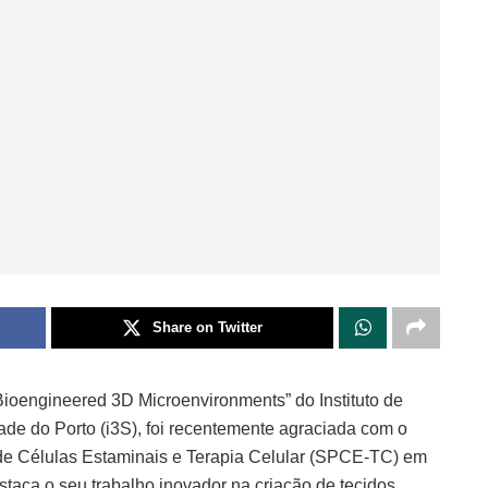
Share on Twitter
 “Bioengineered 3D Microenvironments” do Instituto de
de do Porto (i3S), foi recentemente agraciada com o
e Células Estaminais e Terapia Celular (SPCE-TC) em
taca o seu trabalho inovador na criação de tecidos