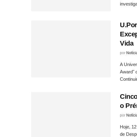
investiga
U.Por
Excep
Vida
por
Notíci
A Univer
Award" d
Continui
Cinc
o Pré
por
Notíci
Hoje, 12
de Despo