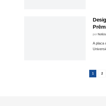
Desig
Prêmi
por
Notíci
A placa 
Universi
1
2