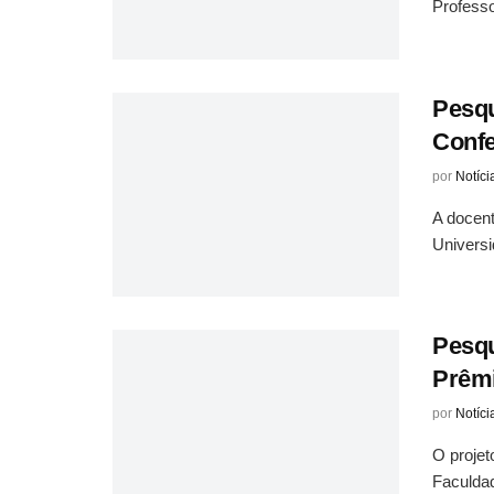
Professo
Pesq
Confe
por
Notíci
A docent
Universi
Pesqu
Prêm
por
Notíci
O projet
Faculdad