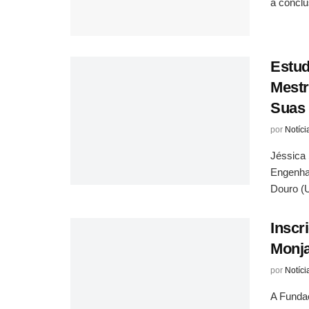
a conclu
Estu
Mest
Suas
por
Notíci
Jéssica 
Engenhar
Douro (U
Inscr
Monja
por
Notíci
A Fundaç