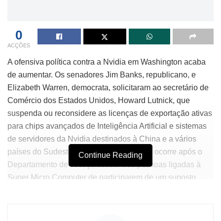
0
ACÇÕES
A ofensiva política contra a Nvidia em Washington acaba
de aumentar. Os senadores Jim Banks, republicano, e
Elizabeth Warren, democrata, solicitaram ao secretário de
Comércio dos Estados Unidos, Howard Lutnick, que
suspenda ou reconsidere as licenças de exportação ativas
para chips avançados de Inteligência Artificial e sistemas
de servidores da Nvidia destinados à China e a vários
países do Sudeste Asiático. O movimento ocorre após o
Continue Reading
Departamento de Justiça acusar três pessoas ligadas à
Super Micro Computer de participarem de um suposto
esquema para desviar servidores com tecnologia
americana restrita para a China.