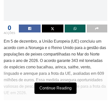
0
ACÇÕES
Em 5 de dezembro, a União Europeia (UE) concluiu um
acordo com a Noruega e o Reino Unido para a gestão das
populações de peixes compartilhadas no Mar do Norte
para o ano de 2026. O acordo garante 343 mil toneladas
de espécies como bacalhau, arinca, saithe, vento,
linguado e arenque para a frota da UE, avaliadas em 609
milhões de euros. Essa medida assegura oportunidades
valiosas de pesca e oferece previsibilidade para a frota da
Continue Reading
UE em 2026.
Neste ano, a UE, a Noruega e o Reino Unido concordaram
em uma nova abordagem de gestão para o arenque do