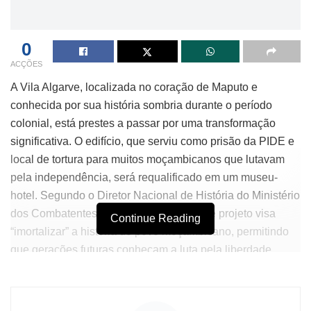
0
ACÇÕES
A Vila Algarve, localizada no coração de Maputo e
conhecida por sua história sombria durante o período
colonial, está prestes a passar por uma transformação
significativa. O edifício, que serviu como prisão da PIDE e
local de tortura para muitos moçambicanos que lutavam
pela independência, será requalificado em um museu-
hotel. Segundo o Diretor Nacional de História do Ministério
dos Combatentes, Guilherme Ombe, esse projeto visa
Continue Reading
“imortalizar” a história do povo moçambicano, permitindo
que gerações futuras conheçam a luta pela liberdade
enfrentada pelos seus antepassados.
O projeto de requalificação do prédio, que atualmente