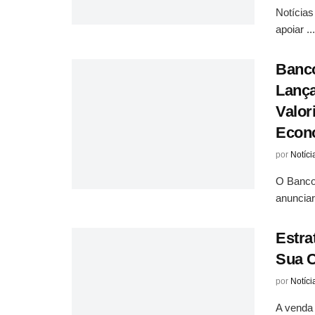
Notícias 
apoiar ...
Banc
Lança
Valor
Econ
por
Notíci
O Banco
anunciar
Estra
Sua C
por
Notíci
A venda 