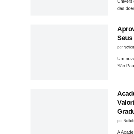
Univers
das doen
Aprov
Seus 
por
Notíci
Um novo 
São Paul
Acade
Valor
Grad
por
Notíci
A Academ