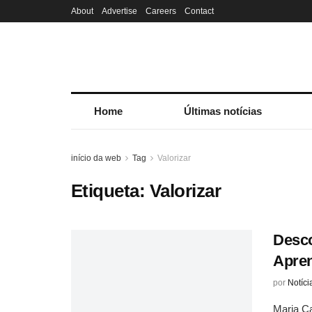
About
Advertise
Careers
Contact
Home
Últimas notícias
início da web
Tag
Valorizar
Etiqueta:
Valorizar
Desco
Apren
por
Notíci
Maria Ca