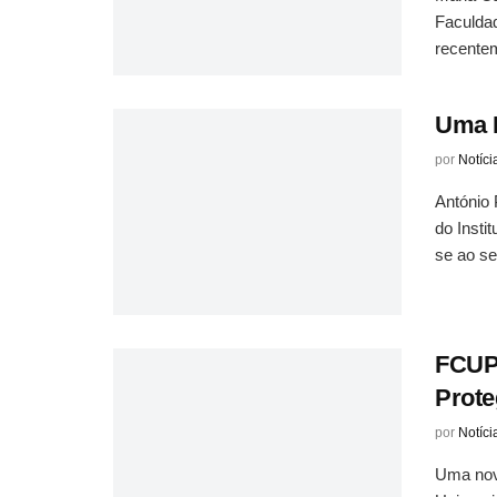
Faculdad
recentem
Uma E
por
Notíci
António 
do Insti
se ao ser
FCUP 
Prote
por
Notíci
Uma nova