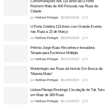
Comemorações dos 115 Anos da U.Porto
Reúnem Mais de 400 Pessoas nas Ruas da
Cidade
por
Notícias Portugal
26/03/2026
0
U.Porto Celebra 115 Anos com Grande Evento
nas Ruas a 23 de Março
por
Notícias Portugal
03/03/2026
0
Prêmio Jorge Ruas Reconhece Inovadora
Terapia para Esclerose Múltipla
por
Notícias Portugal
01/10/2025
0
Montenegro nas Ruas da Invicta: Em Busca da
‘Maioria Maior’
por
Notícias Portugal
16/05/2025
0
Lisboa Planeja Restringir Circulação de Tuk Tuks
em Mais de 300 Ruas
por
Notícias Portugal
11/02/2025
0