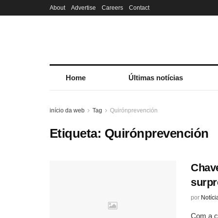
About
Advertise
Careers
Contact
Home
Últimas notícias
início da web
Tag
Quirónprevención
Etiqueta:
Quirónprevención
Chave
surpr
por
Notíci
Com a ch