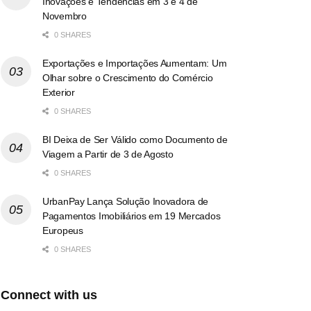
Inovações e Tendências em 3 e 4 de
Novembro
0 SHARES
Exportações e Importações Aumentam: Um
Olhar sobre o Crescimento do Comércio
Exterior
0 SHARES
BI Deixa de Ser Válido como Documento de
Viagem a Partir de 3 de Agosto
0 SHARES
UrbanPay Lança Solução Inovadora de
Pagamentos Imobiliários em 19 Mercados
Europeus
0 SHARES
Connect with us