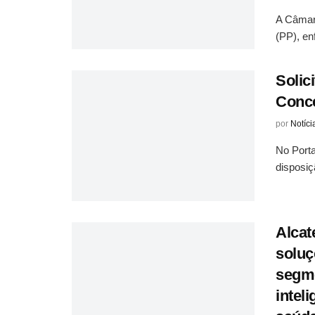
A Câmara
(PP), en
Solic
Conce
por
Notíci
No Porta
disposiç
Alcat
soluç
segme
intel