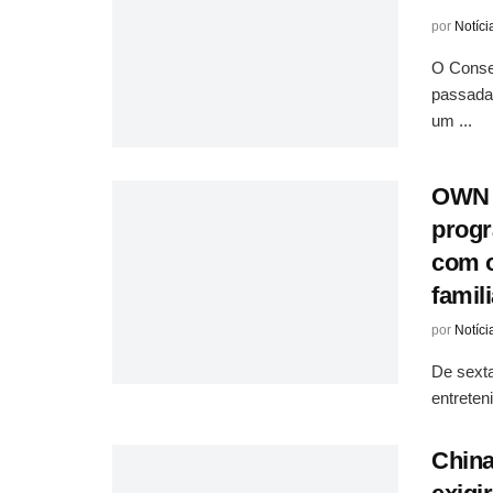
por
Notíci
O Conse
passada 
um ...
OWN 
progr
com 
famil
por
Notíci
De sexta
entreten
China