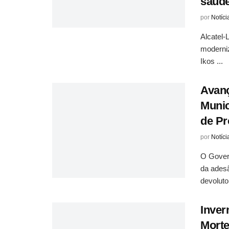
saúde
por
Notíci
Alcatel-
moderniz
Ikos ...
Avanç
Munic
de Pr
por
Notíci
O Govern
da adesã
devoluto,
Inver
Morte