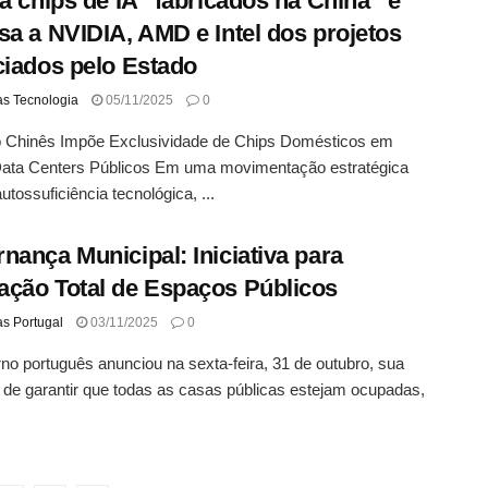
rá chips de IA “fabricados na China” e
sa a NVIDIA, AMD e Intel dos projetos
ciados pelo Estado
as Tecnologia
05/11/2025
0
 Chinês Impõe Exclusividade de Chips Domésticos em
ata Centers Públicos Em uma movimentação estratégica
utossuficiência tecnológica, ...
nança Municipal: Iniciativa para
ção Total de Espaços Públicos
as Portugal
03/11/2025
0
o português anunciou na sexta-feira, 31 de outubro, sua
 de garantir que todas as casas públicas estejam ocupadas,