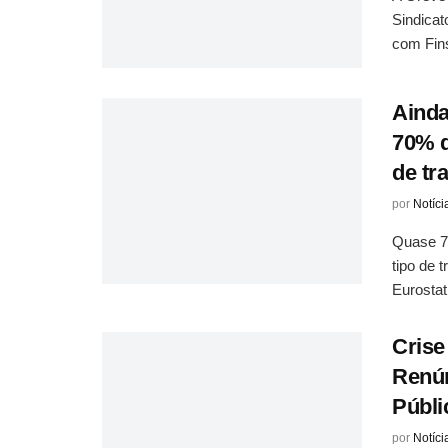
Sindicat
com Fins
Ainda
70% d
de tr
por
Notíci
Quase 70
tipo de 
Eurostat.
Crise
Renún
Públi
por
Notíci