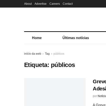
About
Advertise
Careers
Contact
Home
Últimas notícias
início da web
Tag
públicos
Etiqueta:
públicos
Greve
Adesã
por
Notíci
A Greve