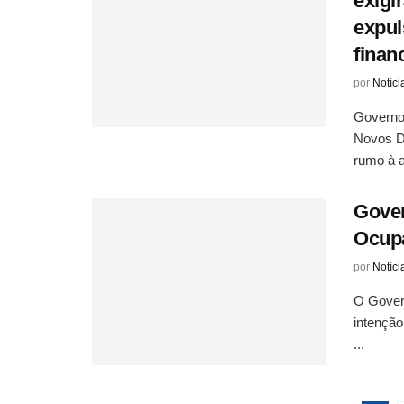
exigi
expul
finan
por
Notíci
Governo
Novos D
rumo à a
Gover
Ocupa
por
Notíci
O Govern
intenção
...