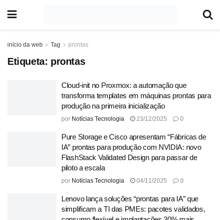
início da web
Tag
prontas
Etiqueta:
prontas
Cloud-init no Proxmox: a automação que
transforma templates em máquinas prontas para
produção na primeira inicialização
por
Notícias Tecnologia
23/12/2025
0
Pure Storage e Cisco apresentam “Fábricas de
IA” prontas para produção com NVIDIA: novo
FlashStack Validated Design para passar de
piloto a escala
por
Notícias Tecnologia
04/11/2025
0
Lenovo lança soluções “prontas para IA” que
simplificam a TI das PMEs: pacotes validados,
consumo flexível e implantações 30% mais