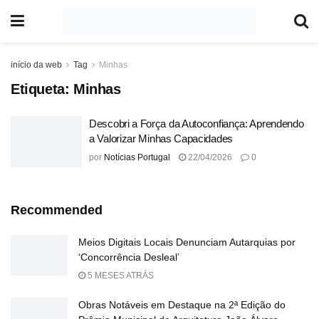
início da web
Tag
Minhas
Etiqueta:
Minhas
Descobri a Força da Autoconfiança: Aprendendo
a Valorizar Minhas Capacidades
por
Notícias Portugal
22/04/2026
0
Recommended
Meios Digitais Locais Denunciam Autarquias por
‘Concorrência Desleal’
5 MESES ATRÁS
Obras Notáveis em Destaque na 2ª Edição do