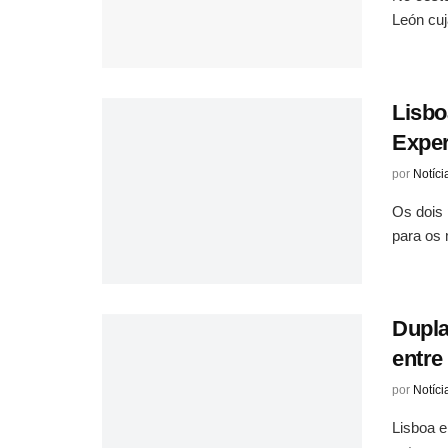
León cuj
Lisbo
Exper
por
Notíci
Os dois 
para os 
Dupla
entre
por
Notíci
Lisboa e