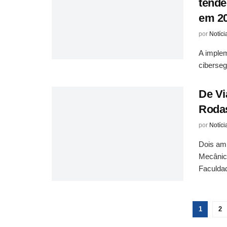
tendê
em 2
por
Notíci
A implem
ciberseg
De Vi
Roda
por
Notíci
Dois am
Mecânic
Faculdad
1
2