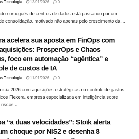
as Tecnologia
13/01/2026
0
do norueguês de centros de dados está passando por um
de consolidação, motivado não apenas pelo crescimento da ...
ra acelera sua aposta em FinOps com
aquisições: ProsperOps e Chaos
s, foco em automação “agêntica” e
ole de custos de IA
as Tecnologia
11/01/2026
0
inicia 2026 com aquisições estratégicas no controle de gastos
icos Flexera, empresa especializada em inteligência sobre
riscos ...
a “a duas velocidades”: Stoïk alerta
um choque por NIS2 e desenha 8