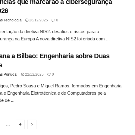
ncias que marcarão a cibersegurança
026
as Tecnologia
26/12/2025
0
entação da diretiva NIS2: desafios e riscos para a
urança na Europa A nova diretiva NIS2 foi criada com ...
ana a Bilbao: Engenharia sobre Duas
s
as Portugal
22/12/2025
0
igos, Pedro Sousa e Miguel Ramos, formados em Engenharia
a e Engenharia Eletrotécnica e de Computadores pela
e de ...
…
4