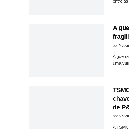
entre as
A gue
fragi
por
Notíci
A guerra
uma vuln
TSMC 
chave
de P
por
Notíci
A TSMC p