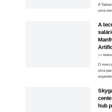
A Taiwa
uma rees
A tec
salár
Manfr
Artif
por
Notíci
O mercad
uma par
experiên
Skyga
cente
hub p