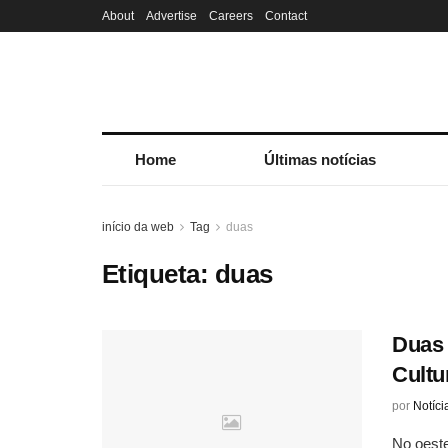
About
Advertise
Careers
Contact
Home
Últimas notícias
início da web
Tag
duas
Etiqueta:
duas
Duas 
Cultu
por
Notíci
No oeste