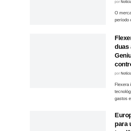
por
Notíci
O merca
período 
Flexe
duas 
Geniu
contr
por
Notíci
Flexera 
tecnológ
gastos e 
Europ
para 