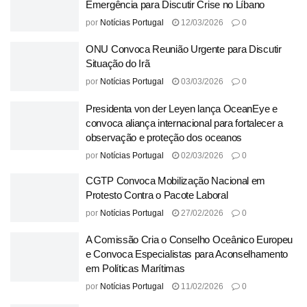
Emergência para Discutir Crise no Líbano
por
Notícias Portugal
12/03/2026
0
ONU Convoca Reunião Urgente para Discutir
Situação do Irã
por
Notícias Portugal
03/03/2026
0
Presidenta von der Leyen lança OceanEye e
convoca aliança internacional para fortalecer a
observação e proteção dos oceanos
por
Notícias Portugal
02/03/2026
0
CGTP Convoca Mobilização Nacional em
Protesto Contra o Pacote Laboral
por
Notícias Portugal
27/02/2026
0
A Comissão Cria o Conselho Oceânico Europeu
e Convoca Especialistas para Aconselhamento
em Políticas Marítimas
por
Notícias Portugal
11/02/2026
0