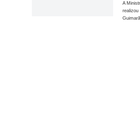
A Minist
realizou
Guimarãe