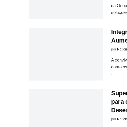
da Odoo 
soluções
Integ
Aumen
por
Notíci
A conviv
como os
...
Super
para 
Desen
por
Notíci