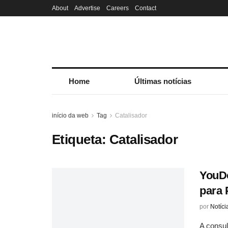
About
Advertise
Careers
Contact
Home
Últimas notícias
início da web
Tag
Catalisador
Etiqueta:
Catalisador
YouDo
para 
por
Notíci
A consul