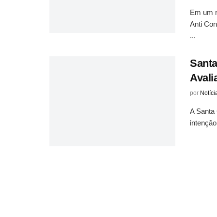
Em um re
Anti Co
...
Santa
Avali
por
Notíci
A Santa
intenção