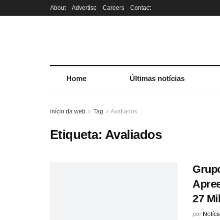
About
Advertise
Careers
Contact
Home
Últimas notícias
início da web
Tag
Avaliados
Etiqueta:
Avaliados
Grupo
Apree
27 Mi
por
Notíci