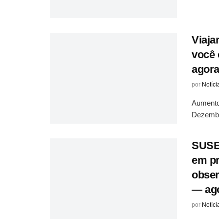
Viaja
você 
agora
por
Notíci
Aumento
Dezembr
SUSE 
em pr
obser
— ago
por
Notíci