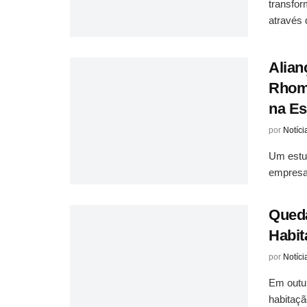
transfo
através 
Alian
Rhomb
na Es
por
Notíci
Um estu
empresas
Queda
Habit
por
Notíci
Em outub
habitaçã