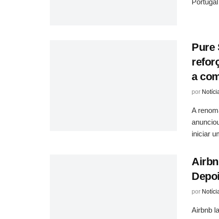
Portugal
Pure 
refor
a com
por
Notíci
A renom
anunciou
iniciar u
Airbn
Depoi
por
Notíci
Airbnb 