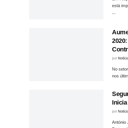
está im
...
Aumen
2020:
Contr
por
Notíci
No setor
nos últi
Segur
Inici
por
Notíci
António