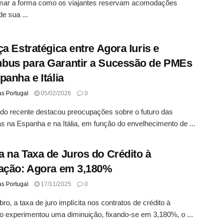
rmar a forma como os viajantes reservam acomodações
de sua ...
ça Estratégica entre Agora Iuris e
us para Garantir a Sucessão de PMEs
panha e Itália
as Portugal
05/02/2026
0
do recente destacou preocupações sobre o futuro das
 na Espanha e na Itália, em função do envelhecimento de ...
 na Taxa de Juros do Crédito à
ação: Agora em 3,180%
as Portugal
17/11/2025
0
ro, a taxa de juro implícita nos contratos de crédito à
o experimentou uma diminuição, fixando-se em 3,180%, o ...