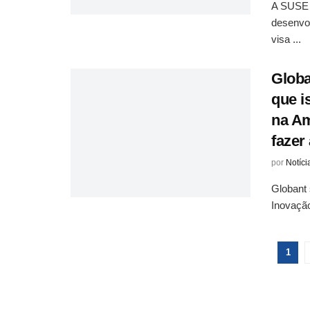
A SUSE 
desenvo
visa ...
Globa
que i
na Am
fazer
por
Notíci
Globant
Inovação
1