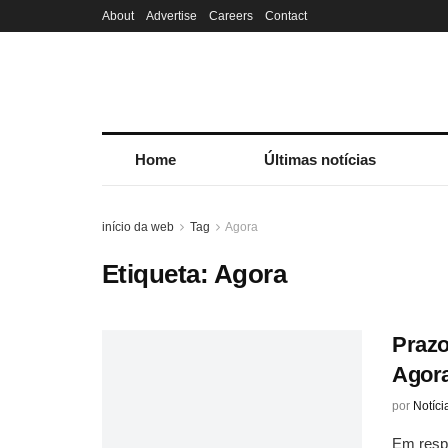
About
Advertise
Careers
Contact
Home
Últimas notícias
início da web
Tag
Agora
Etiqueta:
Agora
Prazo
Agora
por
Notíci
Em respo