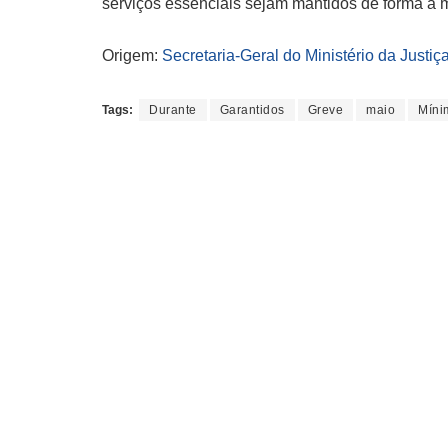
serviços essenciais sejam mantidos de forma a m
Origem:
Secretaria-Geral do Ministério da Justiç
Tags:
Durante
Garantidos
Greve
maio
Míni