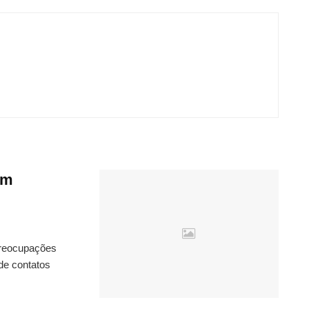
om
preocupações
de contatos