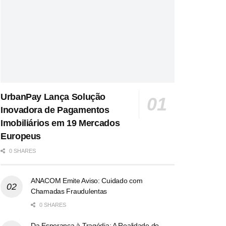
UrbanPay Lança Solução
Inovadora de Pagamentos
Imobiliários em 19 Mercados
Europeus
0 SHARES
ANACOM Emite Aviso: Cuidado com
Chamadas Fraudulentas
0 SHARES
Da Esperança à Tragédia: A Realidade do