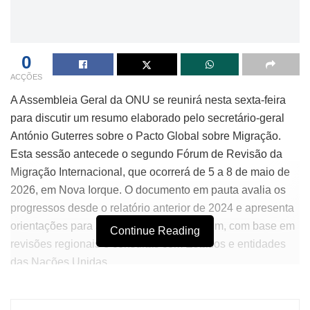
0
ACÇÕES
A Assembleia Geral da ONU se reunirá nesta sexta-feira
para discutir um resumo elaborado pelo secretário-geral
António Guterres sobre o Pacto Global sobre Migração.
Esta sessão antecede o segundo Fórum de Revisão da
Migração Internacional, que ocorrerá de 5 a 8 de maio de
2026, em Nova Iorque. O documento em pauta avalia os
progressos desde o relatório anterior de 2024 e apresenta
orientações para as deliberações do Fórum, com base em
Continue Reading
revisões regionais e consultas com Estados e entidades
das Nações Unidas.
De acordo com o relatório, em 2024, o mundo contará com
304 milhões de migrantes internacionais, o que representa