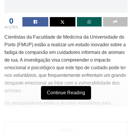
0
ACÇÕES
Cientistas da Faculdade de Medicina da Universidade do
Porto (FMUP) estão a realizar um estudo inovador sobre a
fadiga de compaixão em cuidadores informais de animais
de rua. A investigação visa compreender o impacto
emocional e psicológico que este tipo de cuidado pode ter
nos voluntários, que frequentemente enfrentam um grande
desgaste emocional ao lidar com a vulnerabilidade dos
animais.
Continue Reading
Os pesquisadores estão a recrutar voluntários para
participar do estudo, que incluirá entrevistas e
questionários que exploram as técnicas de coping
utilizadas pelos cuidadores. O objetivo é não só identificar