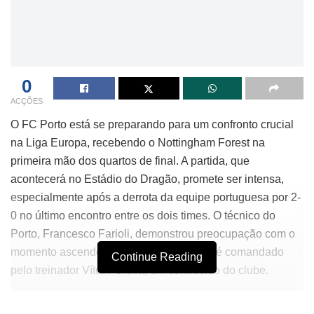
0
ACÇÕES
O FC Porto está se preparando para um confronto crucial
na Liga Europa, recebendo o Nottingham Forest na
primeira mão dos quartos de final. A partida, que
acontecerá no Estádio do Dragão, promete ser intensa,
especialmente após a derrota da equipe portuguesa por 2-
0 no último encontro entre os dois times. O técnico do
Porto, Francesco Farioli, demonstrou preocupação com o
momento ascendente do adversário, que é comandado
Continue Reading
pelo treinador Vítor Pereira, um conhecido do clube.
Farioli enfatizou a importância de aproveitar o fator casa e