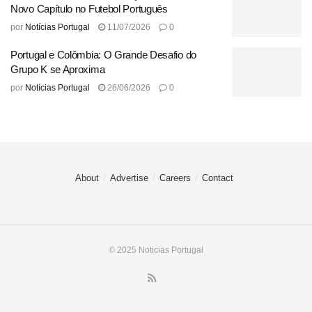
Tags:
busca
Comando
conhecido
contra
Forest
Novo Capítulo no Futebol Português
Nottingham
Porto
Sob
velho
vingança
por
Notícias Portugal
11/07/2026
0
Portugal e Colômbia: O Grande Desafio do
Grupo K se Aproxima
por
Notícias Portugal
26/06/2026
0
About
Advertise
Careers
Contact
© 2025 Noticias Portugal