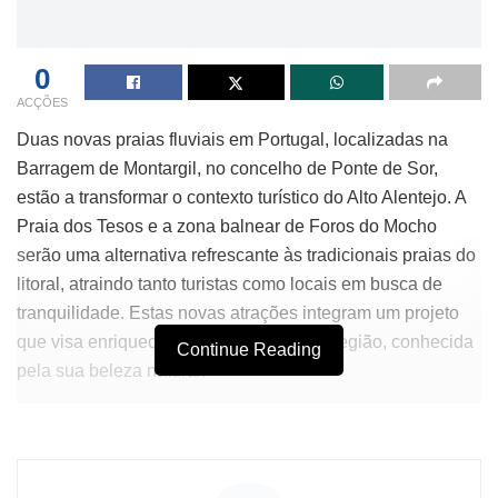
0
ACÇÕES
Duas novas praias fluviais em Portugal, localizadas na
Barragem de Montargil, no concelho de Ponte de Sor,
estão a transformar o contexto turístico do Alto Alentejo. A
Praia dos Tesos e a zona balnear de Foros do Mocho
serão uma alternativa refrescante às tradicionais praias do
litoral, atraindo tanto turistas como locais em busca de
tranquilidade. Estas novas atrações integram um projeto
que visa enriquecer a oferta de lazer na região, conhecida
Continue Reading
pela sua beleza natural.
A Praia dos Tesos destaca-se pela infraestrutura pensada
para famílias, oferecendo áreas para piqueniques, zonas
de descanso e espaço para atividades recreativas. Com