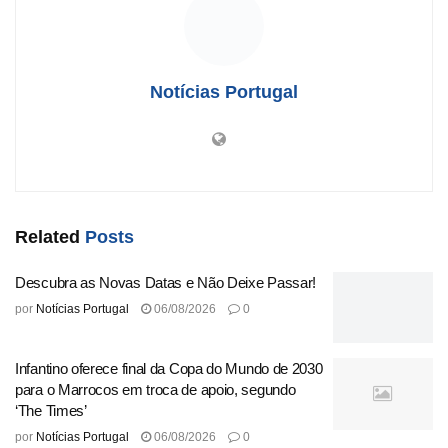
(14,3%) indicaram que um cliente representava 75% ou
mais de seus rendimentos após a dedução de impostos.
Além disso, 11,4% dos trabalhadores relataram que os
horários de trabalho eram determinados por seus clientes,
Notícias Portugal
o que caracteriza um nível de dependência organizacional.
O INE identificou que 1,9% dos trabalhadores
categorizados como freelancers estavam simultaneamente
em situações de dependência económica e
organizacional.
Related
Posts
Em outro aspecto, o relatório destaca uma evolução
positiva na educação e formação dos trabalhadores em
Descubra as Novas Datas e Não Deixe Passar!
Portugal. Em 2025, 11,9% da população entre 16 e 74
por
Notícias Portugal
06/08/2026
0
anos participou de educação formal, enquanto 30,7%
frequentaram cursos de educação não-formal. A Estratégia
Infantino oferece final da Copa do Mundo de 2030
Portugal 2030 visa aumentar a participação da população
para o Marrocos em troca de apoio, segundo
‘The Times’
desempregada em atividades de educação ou formação,
com o indicador atual situado em 19,5%, quase atingindo a
por
Notícias Portugal
06/08/2026
0