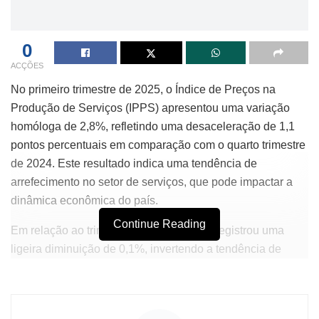
0
ACÇÕES
No primeiro trimestre de 2025, o Índice de Preços na
Produção de Serviços (IPPS) apresentou uma variação
homóloga de 2,8%, refletindo uma desaceleração de 1,1
pontos percentuais em comparação com o quarto trimestre
de 2024. Este resultado indica uma tendência de
arrefecimento no setor de serviços, que pode impactar a
dinâmica econômica do país.
Continue Reading
Em relação ao trimestre anterior, o IPPS registrou uma
ligeira diminuição de 0,1%, invertendo a tendência de
crescimento que havia sido observada no período
precedente, onde a variação foi de -3,7%. Esses dados
levantam questões sobre a sustentabilidade do