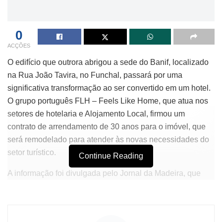
0
ACÇÕES
O edifício que outrora abrigou a sede do Banif, localizado
na Rua João Tavira, no Funchal, passará por uma
significativa transformação ao ser convertido em um hotel.
O grupo português FLH – Feels Like Home, que atua nos
setores de hotelaria e Alojamento Local, firmou um
contrato de arrendamento de 30 anos para o imóvel, que
será remodelado para atender às novas necessidades do
setor turístico.
Continue Reading
A informação foi divulgada pelo Jornal da Madeira, que
revela que o arrendamento foi assinado em outubro do ano
passado, com um valor mensal estipulado em 30 mil
euros. A propriedade, que pertence à Associação Socorros