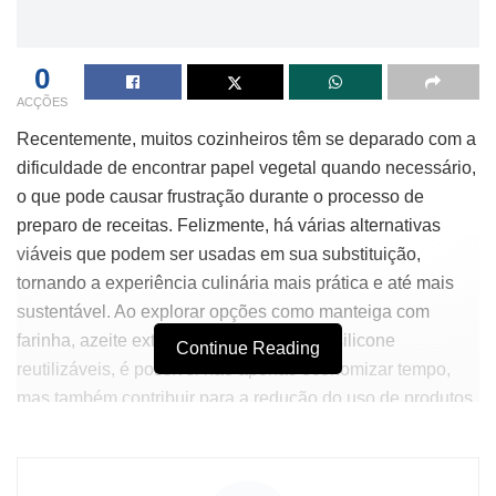
0
ACÇÕES
Recentemente, muitos cozinheiros têm se deparado com a
dificuldade de encontrar papel vegetal quando necessário,
o que pode causar frustração durante o processo de
preparo de receitas. Felizmente, há várias alternativas
viáveis que podem ser usadas em sua substituição,
tornando a experiência culinária mais prática e até mais
sustentável. Ao explorar opções como manteiga com
farinha, azeite extravirgem ou formas de silicone
Continue Reading
reutilizáveis, é possível não apenas economizar tempo,
mas também contribuir para a redução do uso de produtos
descartáveis.
Além da funcionalidade, essas alternativas oferecem