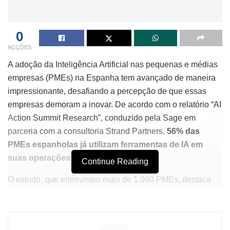
0
ACÇÕES
A adoção da Inteligência Artificial nas pequenas e médias
empresas (PMEs) na Espanha tem avançado de maneira
impressionante, desafiando a percepção de que essas
empresas demoram a inovar. De acordo com o relatório “AI
Action Summit Research”, conduzido pela Sage em
parceria com a consultoria Strand Partners,
56% das
PMEs espanholas já utilizam ferramentas de IA em
suas operações diárias
.
Continue Reading
O estudo, que entrevistou mais de 1.000 PMEs, destaca
que a aplicação da IA tem sido mais prática do que se
imagina, concentrando-se em áreas como
atendimento
ao cliente (34%)
,
recursos humanos (47%)
e
análise de