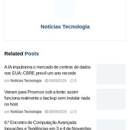
dados (32%)
. Os resultados apontam que essas
tecnologias estão sendo utilizadas para aumentar a
eficiência e oferecer benefícios imediatos. A maioria das
empresas (93%) reconhece melhorias significativas em
Notícias Tecnologia
sua produtividade, enquanto 96% se sentem mais
preparadas para explorar novos mercados.
No entanto, a adoção da IA não é isenta de desafios.
Related
Posts
Apesar das altas taxas de incorporação,
44% das PMEs
ainda não implementaram soluções de IA
. As principais
A IA impulsiona o mercado de centros de dados
nos EUA: CBRE prevê um ano recorde
barreiras incluem questões normativas confusas (51%), a
por
Notícias Tecnologia
09/08/2026
0
falta de profissionais qualificados (48%) e os altos custos
de implementação (30%). Além disso, um preocupante
8%
Veeam para Proxmox sob a lente: assim
das empresas afirmam que não pretendem adotar a IA
,
funciona realmente o backup sem instalar nada
no host
citando inquietações sobre segurança de dados e falta de
conhecimento.
por
Notícias Tecnologia
08/08/2026
0
6.º Encontro de Computação Avançada:
A Sage, que tem se posicionado como líder nesse
Inovações e Tendências em 3 e 4 de Novembro